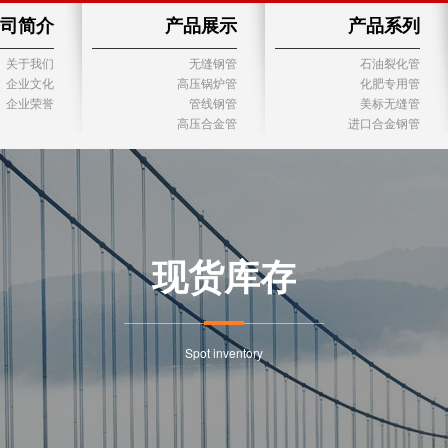
司简介
产品展示
产品系列
关于我们
无缝钢管
石油裂化管
企业文化
高压锅炉管
化肥专用管
企业荣誉
管线钢管
美标无缝管
高压合金管
进口合金钢管
现货库存
Spot inventory