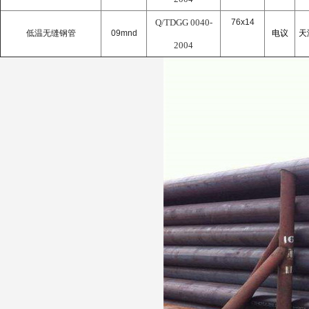
Q/TDGG 0040-
76x14
低温无缝钢管
09mnd
电议
天
2004