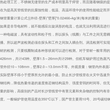
热处理工艺，不锈钢无缝管的生产成本明显高于焊管，而且随着钢级的提高
在为提高其管线管的抗腐蚀性能，低温、高温环境中的使用性能稳定而开
钢管重量计算公式:[(外径-壁厚)*壁厚]*0.02466=kg/米(每米的重量)
如果是非导电材料，就不能感应出旋涡形的电流，也就无法利用涡流进行
一种电磁波，具有波动性和粒子性，所以探头（线圈）与工件之间无需耦
播。所以超声波检测必须在探头和工件之间加入耦合剂。涡流检测可实现
材的检测，只要线圈制成各种形状就可以进行检测。对于管材一般常用的
426mm，共计43种。壁厚1.5～26mm共计29种。但机车锅炉用过热
管外径10～108mm，壁厚2.0～13.0mm不等。外观质量：钢管
实际壁厚不得小于壁厚所允许的最小值。防止长沙管线管在火灾中迅速升
钢结构，降低热量传递的速度推迟钢结构温升、强度变弱的时间等。但无
量的影响，高级别的产品对长沙管线管中有害元素和夹杂物的控制均有非
度。一般锅炉管使用温度在350℃以下，国产管主要用10号、20号碳结